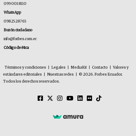
099 001 8110
WhatsApp
0982528765
Buzón ciudadano
info@forbes.com.ec
Código de ética
Términos y condiciones
|
Legales
|
MediaKit
|
Contacto
|
Valores y
estándares editoriales
|
Nuestras redes
|
© 2026. Forbes Ecuador.
Todos los derechos reservados.