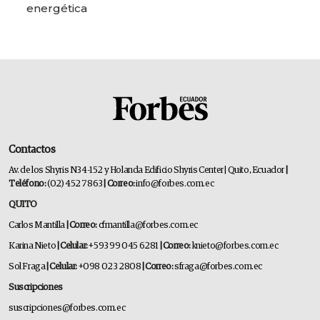
energética
Contactos
Av. de los Shyris N34-152 y Holanda Edificio Shyris Center | Quito, Ecuador
|
Teléfono:
(02) 452 7863
| Correo:
info@forbes.com.ec
QUITO
Carlos Mantilla
| Correo:
cfmantilla@forbes.com.ec
Karina Nieto
| Celular:
+593 99 045 6281
| Correo:
knieto@forbes.com.ec
Sol Fraga
| Celular:
+098 023 2808
| Correo:
sfraga@forbes.com.ec
Suscripciones
suscripciones@forbes.com.ec