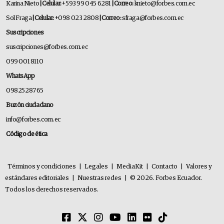
Karina Nieto
| Celular:
+593 99 045 6281
| Correo:
knieto@forbes.com.ec
Sol Fraga
| Celular:
+098 023 2808
| Correo:
sfraga@forbes.com.ec
Suscripciones
suscripciones@forbes.com.ec
099 001 8110
WhatsApp
0982528765
Buzón ciudadano
info@forbes.com.ec
Código de ética
Términos y condiciones
|
Legales
|
MediaKit
|
Contacto
|
Valores y
estándares editoriales
|
Nuestras redes
|
© 2026. Forbes Ecuador.
Todos los derechos reservados.