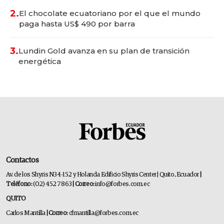
2.
El chocolate ecuatoriano por el que el mundo
paga hasta US$ 490 por barra
3.
Lundin Gold avanza en su plan de transición
energética
Contactos
Av. de los Shyris N34-152 y Holanda Edificio Shyris Center | Quito, Ecuador
|
Teléfono:
(02) 452 7863
| Correo:
info@forbes.com.ec
QUITO
Carlos Mantilla
| Correo:
cfmantilla@forbes.com.ec