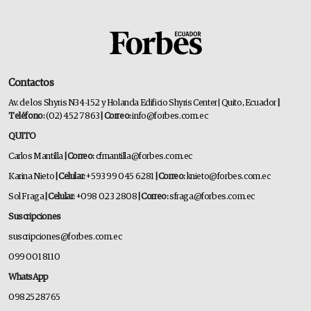
Contactos
Av. de los Shyris N34-152 y Holanda Edificio Shyris Center | Quito, Ecuador
|
Teléfono:
(02) 452 7863
| Correo:
info@forbes.com.ec
QUITO
Carlos Mantilla
| Correo:
cfmantilla@forbes.com.ec
Karina Nieto
| Celular:
+593 99 045 6281
| Correo:
knieto@forbes.com.ec
Sol Fraga
| Celular:
+098 023 2808
| Correo:
sfraga@forbes.com.ec
Suscripciones
suscripciones@forbes.com.ec
099 001 8110
WhatsApp
0982528765