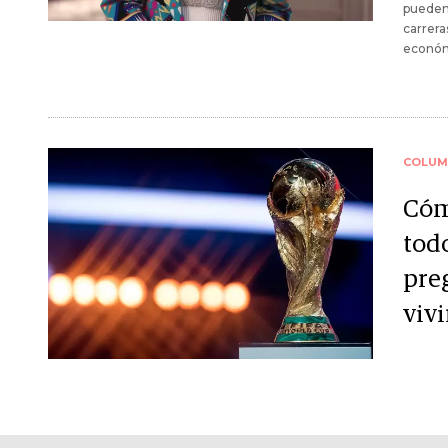
pueden
carrera
económ
COLUM
Cóm
todo
pre
vivi