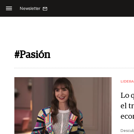
Newsletter
#Pasión
LIDER
Lo 
el t
eco
Descubr