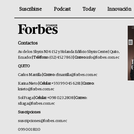
Suscribirse
Podcast
Today
Innovación
Contactos
Av. de los Shyris N34-152 y Holanda Edificio Shyris Center | Quito,
Ecuador
| Teléfono:
(02) 452 7863
| Correo:
info@forbes.com.ec
QUITO
Carlos Mantilla
| Correo:
cfmantilla@forbes.com.ec
Karina Nieto
| Celular:
+593 99 045 6281
| Correo:
knieto@forbes.com.ec
Sol Fraga
| Celular:
+098 023 2808
| Correo:
sfraga@forbes.com.ec
Suscripciones
suscripciones@forbes.com.ec
099 001 8110