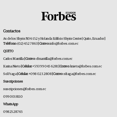
Contactos
Av. de los Shyris N34-152 y Holanda Edificio Shyris Center | Quito, Ecuador
|
Teléfono:
(02) 452 7863
| Correo:
info@forbes.com.ec
QUITO
Carlos Mantilla
| Correo:
cfmantilla@forbes.com.ec
Karina Nieto
| Celular:
+593 99 045 6281
| Correo:
knieto@forbes.com.ec
Sol Fraga
| Celular:
+098 023 2808
| Correo:
sfraga@forbes.com.ec
Suscripciones
suscripciones@forbes.com.ec
099 001 8110
WhatsApp
0982528765