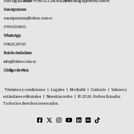
Sol Fraga
| Celular:
+098 023 2808
| Correo:
sfraga@forbes.com.ec
Suscripciones
suscripciones@forbes.com.ec
099 001 8110
WhatsApp
0982528765
Buzón ciudadano
info@forbes.com.ec
Código de ética
Términos y condiciones
|
Legales
|
MediaKit
|
Contacto
|
Valores y
estándares editoriales
|
Nuestras redes
|
© 2026. Forbes Ecuador.
Todos los derechos reservados.