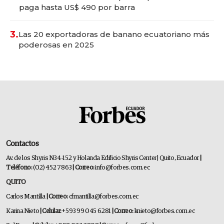
paga hasta US$ 490 por barra
3.
Las 20 exportadoras de banano ecuatoriano más
poderosas en 2025
Contactos
Av. de los Shyris N34-152 y Holanda Edificio Shyris Center | Quito, Ecuador
|
Teléfono:
(02) 452 7863
| Correo:
info@forbes.com.ec
QUITO
Carlos Mantilla
| Correo:
cfmantilla@forbes.com.ec
Karina Nieto
| Celular:
+593 99 045 6281
| Correo:
knieto@forbes.com.ec