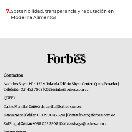
7.
Sostenibilidad, transparencia y reputación en
Moderna Alimentos
Contactos
Av. de los Shyris N34-152 y Holanda Edificio Shyris Center | Quito, Ecuador
|
Teléfono:
(02) 452 7863
| Correo:
info@forbes.com.ec
QUITO
Carlos Mantilla
| Correo:
cfmantilla@forbes.com.ec
Karina Nieto
| Celular:
+593 99 045 6281
| Correo:
knieto@forbes.com.ec
Sol Fraga
| Celular:
+098 023 2808
| Correo:
sfraga@forbes.com.ec