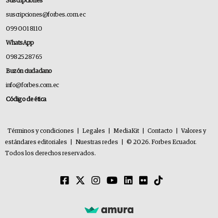
Suscripciones
suscripciones@forbes.com.ec
099 001 8110
WhatsApp
0982528765
Buzón ciudadano
info@forbes.com.ec
Código de ética
Términos y condiciones
|
Legales
|
MediaKit
|
Contacto
|
Valores y
estándares editoriales
|
Nuestras redes
|
© 2026. Forbes Ecuador.
Todos los derechos reservados.