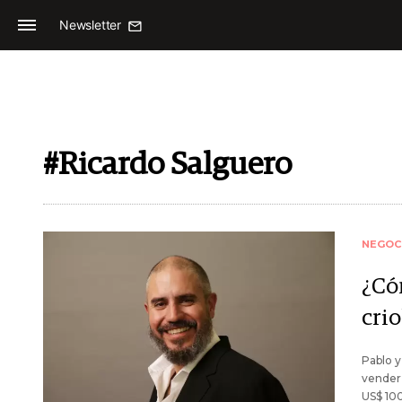
Newsletter
#Ricardo Salguero
NEGOC
¿Có
crio
Pablo y
vender
US$ 100