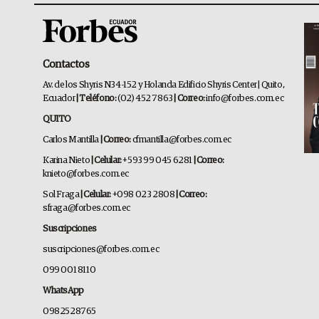
Contactos
Av. de los Shyris N34-152 y Holanda Edificio Shyris Center | Quito,
Ecuador
| Teléfono:
(02) 452 7863
| Correo:
info@forbes.com.ec
QUITO
Carlos Mantilla
| Correo:
cfmantilla@forbes.com.ec
Karina Nieto
| Celular:
+593 99 045 6281
| Correo:
knieto@forbes.com.ec
Sol Fraga
| Celular:
+098 023 2808
| Correo:
sfraga@forbes.com.ec
Suscripciones
suscripciones@forbes.com.ec
099 001 8110
WhatsApp
0982528765