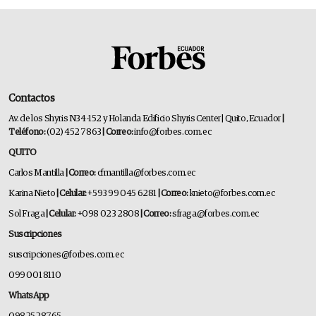
Contactos
Av. de los Shyris N34-152 y Holanda Edificio Shyris Center | Quito, Ecuador
|
Teléfono:
(02) 452 7863
| Correo:
info@forbes.com.ec
QUITO
Carlos Mantilla
| Correo:
cfmantilla@forbes.com.ec
Karina Nieto
| Celular:
+593 99 045 6281
| Correo:
knieto@forbes.com.ec
Sol Fraga
| Celular:
+098 023 2808
| Correo:
sfraga@forbes.com.ec
Suscripciones
suscripciones@forbes.com.ec
099 001 8110
WhatsApp