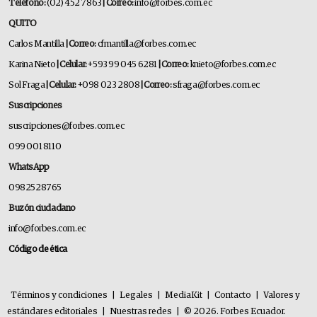
Teléfono:
(02) 452 7863
| Correo:
info@forbes.com.ec
QUITO
Carlos Mantilla
| Correo:
cfmantilla@forbes.com.ec
Karina Nieto
| Celular:
+593 99 045 6281
| Correo:
knieto@forbes.com.ec
Sol Fraga
| Celular:
+098 023 2808
| Correo:
sfraga@forbes.com.ec
Suscripciones
suscripciones@forbes.com.ec
099 001 8110
WhatsApp
0982528765
Buzón ciudadano
info@forbes.com.ec
Código de ética
Términos y condiciones
|
Legales
|
MediaKit
|
Contacto
|
Valores y
estándares editoriales
|
Nuestras redes
|
© 2026. Forbes Ecuador.