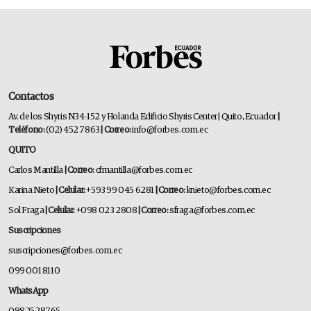
Contactos
Av. de los Shyris N34-152 y Holanda Edificio Shyris Center | Quito, Ecuador
|
Teléfono:
(02) 452 7863
| Correo:
info@forbes.com.ec
QUITO
Carlos Mantilla
| Correo:
cfmantilla@forbes.com.ec
Karina Nieto
| Celular:
+593 99 045 6281
| Correo:
knieto@forbes.com.ec
Sol Fraga
| Celular:
+098 023 2808
| Correo:
sfraga@forbes.com.ec
Suscripciones
suscripciones@forbes.com.ec
099 001 8110
WhatsApp