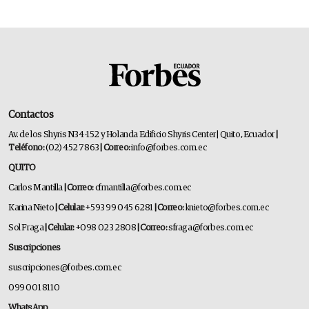
Contactos
Av. de los Shyris N34-152 y Holanda Edificio Shyris Center | Quito, Ecuador
|
Teléfono:
(02) 452 7863
| Correo:
info@forbes.com.ec
QUITO
Carlos Mantilla
| Correo:
cfmantilla@forbes.com.ec
Karina Nieto
| Celular:
+593 99 045 6281
| Correo:
knieto@forbes.com.ec
Sol Fraga
| Celular:
+098 023 2808
| Correo:
sfraga@forbes.com.ec
Suscripciones
suscripciones@forbes.com.ec
099 001 8110
WhatsApp