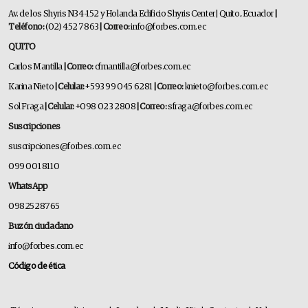
Av. de los Shyris N34-152 y Holanda Edificio Shyris Center | Quito, Ecuador
|
Teléfono:
(02) 452 7863
| Correo:
info@forbes.com.ec
QUITO
Carlos Mantilla
| Correo:
cfmantilla@forbes.com.ec
Karina Nieto
| Celular:
+593 99 045 6281
| Correo:
knieto@forbes.com.ec
Sol Fraga
| Celular:
+098 023 2808
| Correo:
sfraga@forbes.com.ec
Suscripciones
suscripciones@forbes.com.ec
099 001 8110
WhatsApp
0982528765
Buzón ciudadano
info@forbes.com.ec
Código de ética