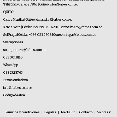
Teléfono:
(02) 452 7863
| Correo:
info@forbes.com.ec
QUITO
Carlos Mantilla
| Correo:
cfmantilla@forbes.com.ec
Karina Nieto
| Celular:
+593 99 045 6281
| Correo:
knieto@forbes.com.ec
Sol Fraga
| Celular:
+098 023 2808
| Correo:
sfraga@forbes.com.ec
Suscripciones
suscripciones@forbes.com.ec
099 001 8110
WhatsApp
0982528765
Buzón ciudadano
info@forbes.com.ec
Código de ética
Términos y condiciones
|
Legales
|
MediaKit
|
Contacto
|
Valores y