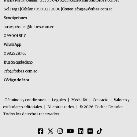
Karina Nieto
| Celular:
+593 99 045 6281
| Correo:
knieto@forbes.com.ec
Sol Fraga
| Celular:
+098 023 2808
| Correo:
sfraga@forbes.com.ec
Suscripciones
suscripciones@forbes.com.ec
099 001 8110
WhatsApp
0982528765
Buzón ciudadano
info@forbes.com.ec
Código de ética
Términos y condiciones
|
Legales
|
MediaKit
|
Contacto
|
Valores y
estándares editoriales
|
Nuestras redes
|
© 2026. Forbes Ecuador.
Todos los derechos reservados.