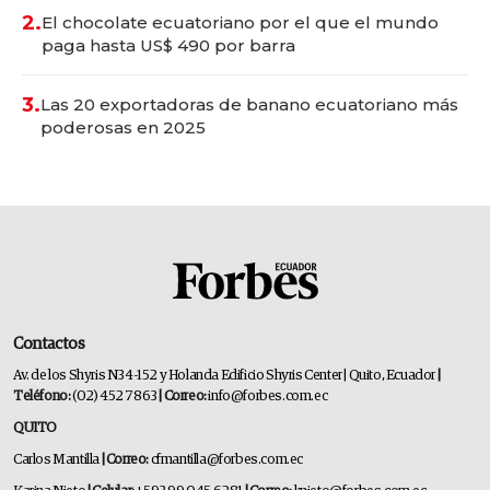
2.
El chocolate ecuatoriano por el que el mundo
paga hasta US$ 490 por barra
3.
Las 20 exportadoras de banano ecuatoriano más
poderosas en 2025
Contactos
Av. de los Shyris N34-152 y Holanda Edificio Shyris Center | Quito, Ecuador
|
Teléfono:
(02) 452 7863
| Correo:
info@forbes.com.ec
QUITO
Carlos Mantilla
| Correo:
cfmantilla@forbes.com.ec