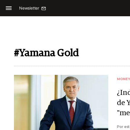
Newsletter
#Yamana Gold
MONE
¿In
de 
"me
Por est