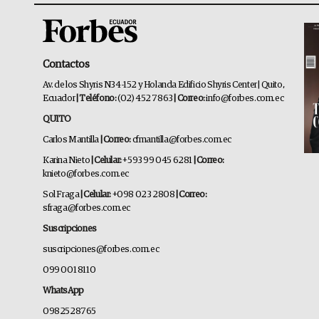
Contactos
Av. de los Shyris N34-152 y Holanda Edificio Shyris Center | Quito,
Ecuador
| Teléfono:
(02) 452 7863
| Correo:
info@forbes.com.ec
QUITO
Carlos Mantilla
| Correo:
cfmantilla@forbes.com.ec
Karina Nieto
| Celular:
+593 99 045 6281
| Correo:
knieto@forbes.com.ec
Sol Fraga
| Celular:
+098 023 2808
| Correo:
sfraga@forbes.com.ec
Suscripciones
suscripciones@forbes.com.ec
099 001 8110
WhatsApp
0982528765