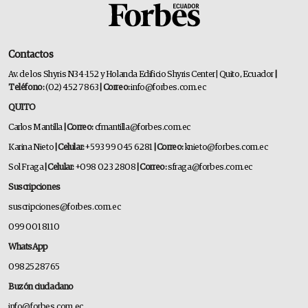
Contactos
Av. de los Shyris N34-152 y Holanda Edificio Shyris Center | Quito, Ecuador
|
Teléfono:
(02) 452 7863
| Correo:
info@forbes.com.ec
QUITO
Carlos Mantilla
| Correo:
cfmantilla@forbes.com.ec
Karina Nieto
| Celular:
+593 99 045 6281
| Correo:
knieto@forbes.com.ec
Sol Fraga
| Celular:
+098 023 2808
| Correo:
sfraga@forbes.com.ec
Suscripciones
suscripciones@forbes.com.ec
099 001 8110
WhatsApp
0982528765
Buzón ciudadano
info@forbes.com.ec