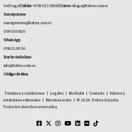
Sol Fraga
| Celular:
+098 023 2808
| Correo:
sfraga@forbes.com.ec
Suscripciones
suscripciones@forbes.com.ec
099 001 8110
WhatsApp
0982528765
Buzón ciudadano
info@forbes.com.ec
Código de ética
Términos y condiciones
|
Legales
|
MediaKit
|
Contacto
|
Valores y
estándares editoriales
|
Nuestras redes
|
© 2026. Forbes Ecuador.
Todos los derechos reservados.