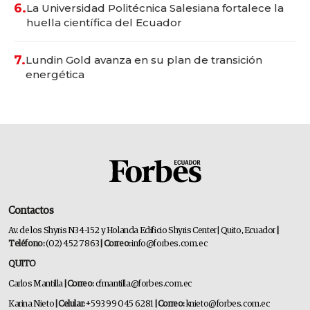
6.
La Universidad Politécnica Salesiana fortalece la
huella científica del Ecuador
7.
Lundin Gold avanza en su plan de transición
energética
Contactos
Av. de los Shyris N34-152 y Holanda Edificio Shyris Center | Quito, Ecuador
|
Teléfono:
(02) 452 7863
| Correo:
info@forbes.com.ec
QUITO
Carlos Mantilla
| Correo:
cfmantilla@forbes.com.ec
Karina Nieto
| Celular:
+593 99 045 6281
| Correo:
knieto@forbes.com.ec