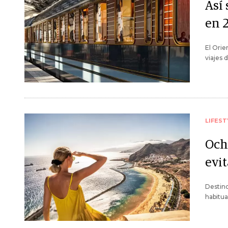
Así 
en 2
El Orie
viajes 
LIFEST
Och
evi
Destino
habitua