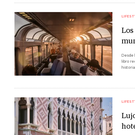
LIFEST
Los
mun
Desde l
libro r
histori
LIFEST
Luj
hote