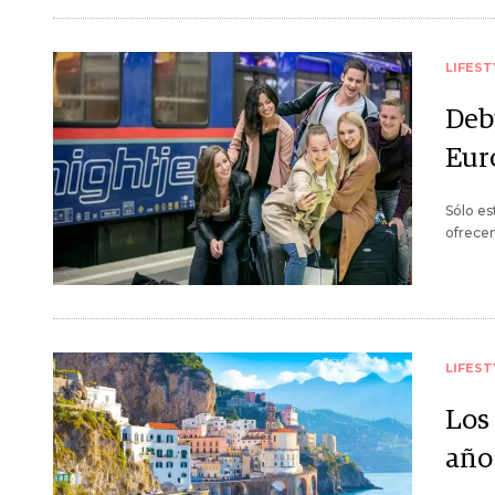
LIFEST
Deb
Eur
Sólo es
ofrecen
LIFEST
Los
año