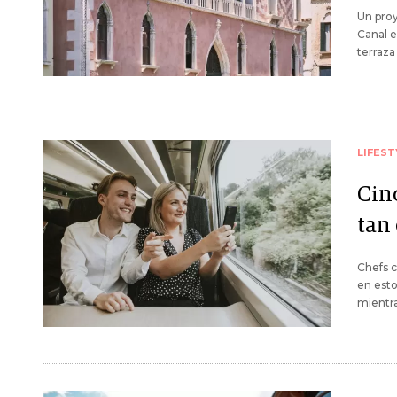
Un proy
Canal e
terraza
LIFEST
Cin
tan
Chefs c
en esto
mientra