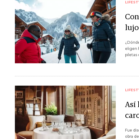
LIFEST
Con
lujo
¿Dónde 
eligen 
piletas
LIFEST
Así
car
Fue dis
obra de