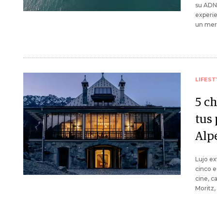
su ADN 
experie
un mer
LIFEST
5 c
tus
Alp
Lujo ex
cinco e
cine, c
Moritz,