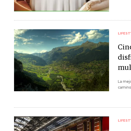
LIFEST
Cin
disf
mul
La mejo
caminos
LIFEST