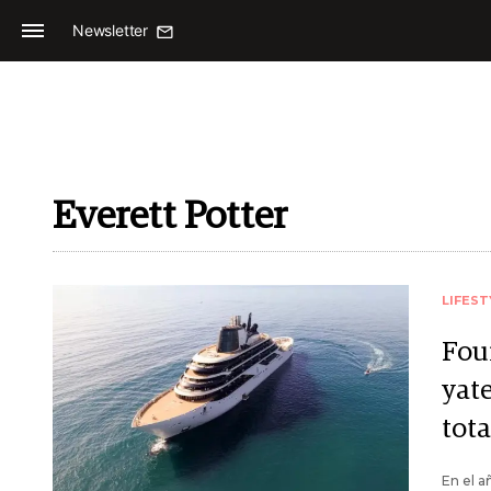
Newsletter
Everett Potter
LIFEST
Four
yate
tota
En el a