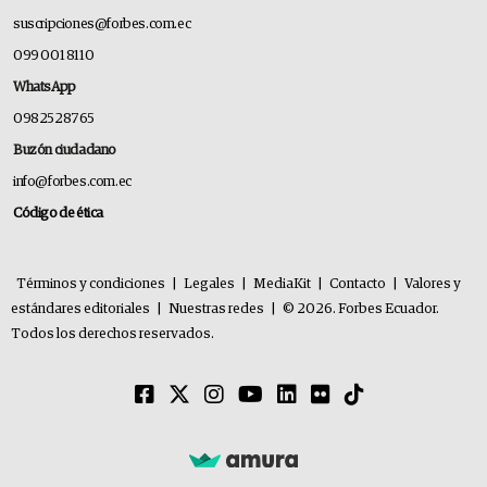
suscripciones@forbes.com.ec
099 001 8110
WhatsApp
0982528765
Buzón ciudadano
info@forbes.com.ec
Código de ética
Términos y condiciones
|
Legales
|
MediaKit
|
Contacto
|
Valores y
estándares editoriales
|
Nuestras redes
|
© 2026. Forbes Ecuador.
Todos los derechos reservados.