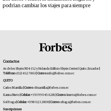
podrían cambiar los viajes para siempre
Contactos
Av. de los Shyris N34-152 y Holanda Edificio Shyris Center | Quito, Ecuador
|
Teléfono:
(02) 452 7863
| Correo:
info@forbes.com.ec
QUITO
Carlos Mantilla
| Correo:
cfmantilla@forbes.com.ec
Karina Nieto
| Celular:
+593 99 045 6281
| Correo:
knieto@forbes.com.ec
Sol Fraga
| Celular:
+098 023 2808
| Correo:
sfraga@forbes.com.ec
Suscripciones