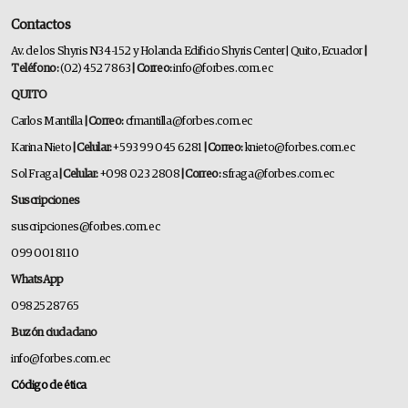
Contactos
Av. de los Shyris N34-152 y Holanda Edificio Shyris Center | Quito, Ecuador
|
Teléfono:
(02) 452 7863
| Correo:
info@forbes.com.ec
QUITO
Carlos Mantilla
| Correo:
cfmantilla@forbes.com.ec
Karina Nieto
| Celular:
+593 99 045 6281
| Correo:
knieto@forbes.com.ec
Sol Fraga
| Celular:
+098 023 2808
| Correo:
sfraga@forbes.com.ec
Suscripciones
suscripciones@forbes.com.ec
099 001 8110
WhatsApp
0982528765
Buzón ciudadano
info@forbes.com.ec
Código de ética