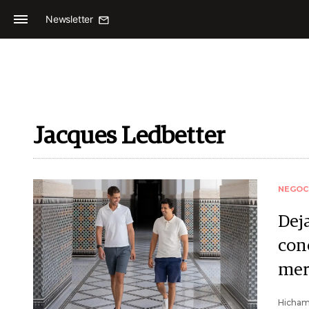
Newsletter
Jacques Ledbetter
NEGOC
Dej
con
mer
Hicham 