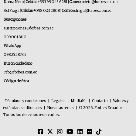
Karina Nieto
| Celular:
+593 99 045 6281
| Correo:
knieto@forbes.com.ec
Sol Fraga
| Celular:
+098 023 2808
| Correo:
sfraga@forbes.com.ec
Suscripciones
suscripciones@forbes.com.ec
099 001 8110
WhatsApp
0982528765
Buzón ciudadano
info@forbes.com.ec
Código de ética
Términos y condiciones
|
Legales
|
MediaKit
|
Contacto
|
Valores y
estándares editoriales
|
Nuestras redes
|
© 2026. Forbes Ecuador.
Todos los derechos reservados.