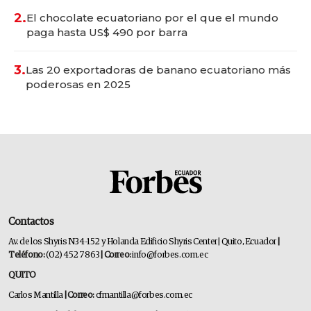
2.
El chocolate ecuatoriano por el que el mundo
paga hasta US$ 490 por barra
3.
Las 20 exportadoras de banano ecuatoriano más
poderosas en 2025
Contactos
Av. de los Shyris N34-152 y Holanda Edificio Shyris Center | Quito, Ecuador
|
Teléfono:
(02) 452 7863
| Correo:
info@forbes.com.ec
QUITO
Carlos Mantilla
| Correo:
cfmantilla@forbes.com.ec