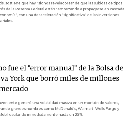
s, sostiene que hay "signos reveladores" de que las subidas de tipos
rés de la Reserva Federal están "empezando a propagarse en cascada
economía", con una desaceleración "significativa" de las inversiones
riales.
Y
o fue el "error manual" de la Bolsa de
va York que borró miles de millones
 mercado
nveniente generó una volatilidad masiva en un montón de valores,
crando grandes nombres como McDonald's, Walmart, Wells Fargo y
Mobil oscilando inmediatamente hasta un 25%.