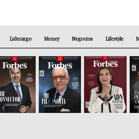
Liderazgo
Money
Negocios
Lifestyle
M