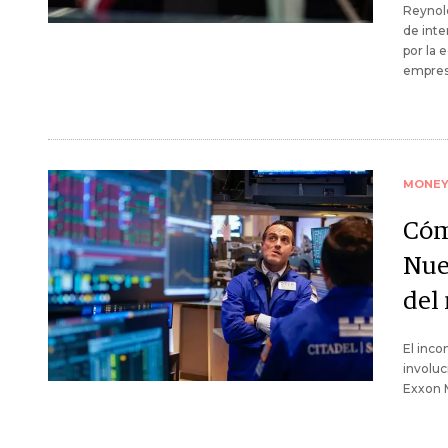
Reynold
de inte
por la 
empresa
MONE
Cóm
Nue
del
El inco
involu
Exxon 