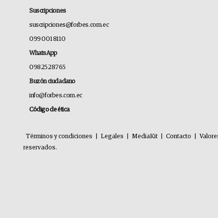
Suscripciones
suscripciones@forbes.com.ec
099 001 8110
WhatsApp
0982528765
Buzón ciudadano
info@forbes.com.ec
Código de ética
Términos y condiciones
|
Legales
|
MediaKit
|
Contacto
|
Valore
reservados.