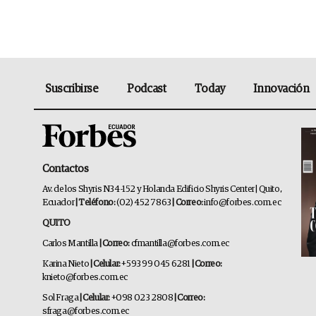
Suscribirse
Podcast
Today
Innovación
Contactos
Av. de los Shyris N34-152 y Holanda Edificio Shyris Center | Quito,
Ecuador
| Teléfono:
(02) 452 7863
| Correo:
info@forbes.com.ec
QUITO
Carlos Mantilla
| Correo:
cfmantilla@forbes.com.ec
Karina Nieto
| Celular:
+593 99 045 6281
| Correo:
knieto@forbes.com.ec
Sol Fraga
| Celular:
+098 023 2808
| Correo:
sfraga@forbes.com.ec