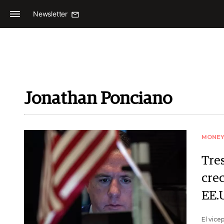
Newsletter
Jonathan Ponciano
MONE
Tre
cre
EE.
El vice