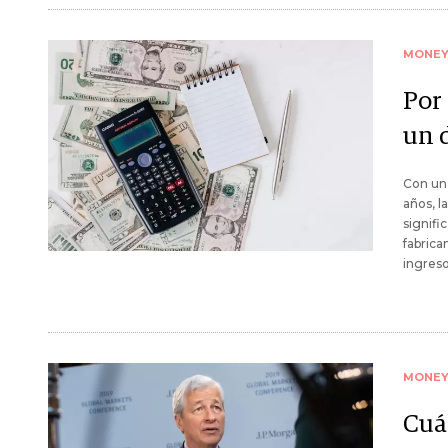
MONE
Por
un 
Con un
años, l
signifi
fabrica
ingreso
MONE
Cuál