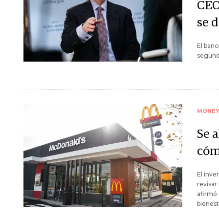
CEO
se 
El banc
segund
MONE
Se 
cóm
El inve
revisar
afirmó 
bienest