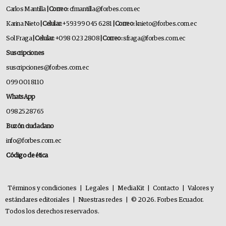
Carlos Mantilla
| Correo:
cfmantilla@forbes.com.ec
Karina Nieto
| Celular:
+593 99 045 6281
| Correo:
knieto@forbes.com.ec
Sol Fraga
| Celular:
+098 023 2808
| Correo:
sfraga@forbes.com.ec
Suscripciones
suscripciones@forbes.com.ec
099 001 8110
WhatsApp
0982528765
Buzón ciudadano
info@forbes.com.ec
Código de ética
Términos y condiciones
|
Legales
|
MediaKit
|
Contacto
|
Valores y
estándares editoriales
|
Nuestras redes
|
© 2026. Forbes Ecuador.
Todos los derechos reservados.