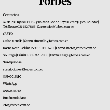
Contactos
Av. de los Shyris N34-152 y Holanda Edificio Shyris Center | Quito, Ecuador
|
Teléfono:
(02) 452 7863
| Correo:
info@forbes.com.ec
QUITO
Carlos Mantilla
| Correo:
cfmantilla@forbes.com.ec
Karina Nieto
| Celular:
+593 99 045 6281
| Correo:
knieto@forbes.com.ec
Sol Fraga
| Celular:
+098 023 2808
| Correo:
sfraga@forbes.com.ec
Suscripciones
suscripciones@forbes.com.ec
099 001 8110
WhatsApp
0982528765
Buzón ciudadano
info@forbes.com.ec