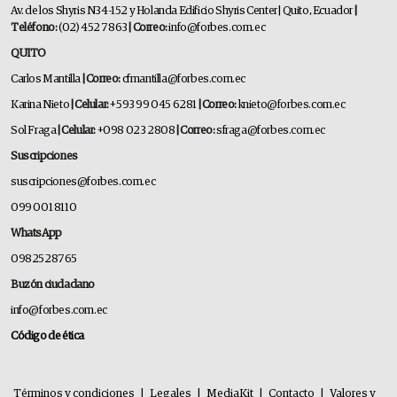
Av. de los Shyris N34-152 y Holanda Edificio Shyris Center | Quito, Ecuador
|
Teléfono:
(02) 452 7863
| Correo:
info@forbes.com.ec
QUITO
Carlos Mantilla
| Correo:
cfmantilla@forbes.com.ec
Karina Nieto
| Celular:
+593 99 045 6281
| Correo:
knieto@forbes.com.ec
Sol Fraga
| Celular:
+098 023 2808
| Correo:
sfraga@forbes.com.ec
Suscripciones
suscripciones@forbes.com.ec
099 001 8110
WhatsApp
0982528765
Buzón ciudadano
info@forbes.com.ec
Código de ética
Términos y condiciones
|
Legales
|
MediaKit
|
Contacto
|
Valores y