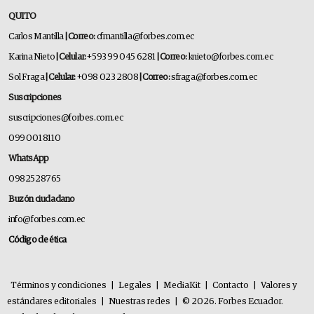
QUITO
Carlos Mantilla
| Correo:
cfmantilla@forbes.com.ec
Karina Nieto
| Celular:
+593 99 045 6281
| Correo:
knieto@forbes.com.ec
Sol Fraga
| Celular:
+098 023 2808
| Correo:
sfraga@forbes.com.ec
Suscripciones
suscripciones@forbes.com.ec
099 001 8110
WhatsApp
0982528765
Buzón ciudadano
info@forbes.com.ec
Código de ética
Términos y condiciones
|
Legales
|
MediaKit
|
Contacto
|
Valores y
estándares editoriales
|
Nuestras redes
|
© 2026. Forbes Ecuador.