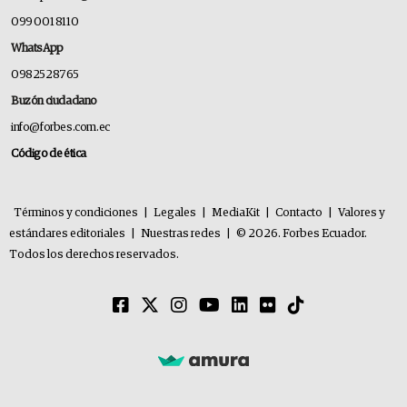
099 001 8110
WhatsApp
0982528765
Buzón ciudadano
info@forbes.com.ec
Código de ética
Términos y condiciones
|
Legales
|
MediaKit
|
Contacto
|
Valores y
estándares editoriales
|
Nuestras redes
|
© 2026. Forbes Ecuador.
Todos los derechos reservados.