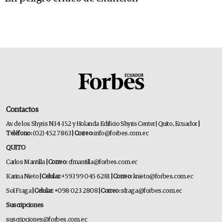
Contactos
Av. de los Shyris N34-152 y Holanda Edificio Shyris Center | Quito, Ecuador
|
Teléfono:
(02) 452 7863
| Correo:
info@forbes.com.ec
QUITO
Carlos Mantilla
| Correo:
cfmantilla@forbes.com.ec
Karina Nieto
| Celular:
+593 99 045 6281
| Correo:
knieto@forbes.com.ec
Sol Fraga
| Celular:
+098 023 2808
| Correo:
sfraga@forbes.com.ec
Suscripciones
suscripciones@forbes.com.ec