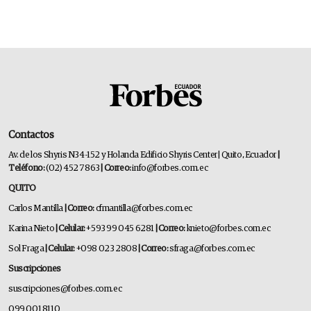
Contactos
Av. de los Shyris N34-152 y Holanda Edificio Shyris Center | Quito, Ecuador
|
Teléfono:
(02) 452 7863
| Correo:
info@forbes.com.ec
QUITO
Carlos Mantilla
| Correo:
cfmantilla@forbes.com.ec
Karina Nieto
| Celular:
+593 99 045 6281
| Correo:
knieto@forbes.com.ec
Sol Fraga
| Celular:
+098 023 2808
| Correo:
sfraga@forbes.com.ec
Suscripciones
suscripciones@forbes.com.ec
099 001 8110