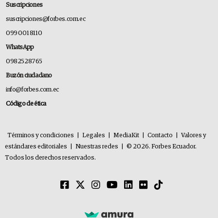
Suscripciones
suscripciones@forbes.com.ec
099 001 8110
WhatsApp
0982528765
Buzón ciudadano
info@forbes.com.ec
Código de ética
Términos y condiciones
|
Legales
|
MediaKit
|
Contacto
|
Valores y
estándares editoriales
|
Nuestras redes
|
© 2026. Forbes Ecuador.
Todos los derechos reservados.