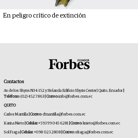
En peligro crítico de extinción
Contactos
Av. de los Shyris N34-152 y Holanda Edificio Shyris Center | Quito, Ecuador
|
Teléfono:
(02) 452 7863
| Correo:
info@forbes.com.ec
QUITO
Carlos Mantilla
| Correo:
cfmantilla@forbes.com.ec
Karina Nieto
| Celular:
+593 99 045 6281
| Correo:
knieto@forbes.com.ec
Sol Fraga
| Celular:
+098 023 2808
| Correo:
sfraga@forbes.com.ec