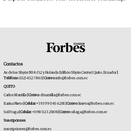
Contactos
Av. de los Shyris N34-152 y Holanda Edificio Shyris Center | Quito, Ecuador
|
Teléfono:
(02) 452 7863
| Correo:
info@forbes.com.ec
QUITO
Carlos Mantilla
| Correo:
cfmantilla@forbes.com.ec
Karina Nieto
| Celular:
+593 99 045 6281
| Correo:
knieto@forbes.com.ec
Sol Fraga
| Celular:
+098 023 2808
| Correo:
sfraga@forbes.com.ec
Suscripciones
suscripciones@forbes.com.ec