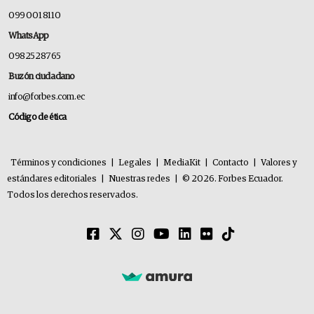
099 001 8110
WhatsApp
0982528765
Buzón ciudadano
info@forbes.com.ec
Código de ética
Términos y condiciones
|
Legales
|
MediaKit
|
Contacto
|
Valores y
estándares editoriales
|
Nuestras redes
|
© 2026. Forbes Ecuador.
Todos los derechos reservados.