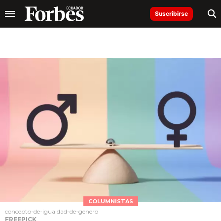
Suscribirse
COLUMNISTAS
concepto-de-igualdad-de-genero
FREEPICK