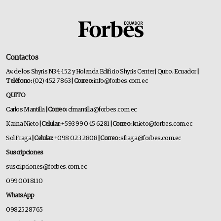
Contactos
Av. de los Shyris N34-152 y Holanda Edificio Shyris Center | Quito, Ecuador
|
Teléfono:
(02) 452 7863
| Correo:
info@forbes.com.ec
QUITO
Carlos Mantilla
| Correo:
cfmantilla@forbes.com.ec
Karina Nieto
| Celular:
+593 99 045 6281
| Correo:
knieto@forbes.com.ec
Sol Fraga
| Celular:
+098 023 2808
| Correo:
sfraga@forbes.com.ec
Suscripciones
suscripciones@forbes.com.ec
099 001 8110
WhatsApp
0982528765