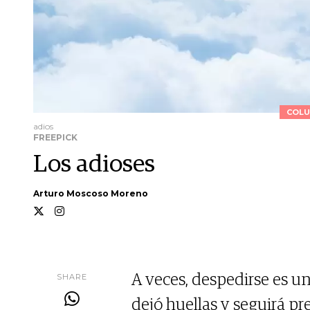
COLU
adios
FREEPICK
Los adioses
Arturo Moscoso Moreno
SHARE
A veces, despedirse es u
dejó huellas y seguirá 