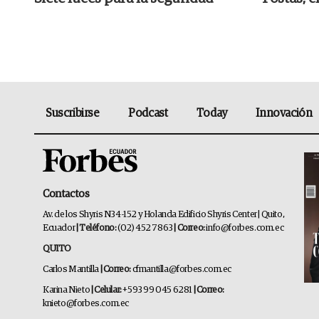
Suscribirse
Podcast
Today
Innovación
Contactos
Av. de los Shyris N34-152 y Holanda Edificio Shyris Center | Quito,
Ecuador
| Teléfono:
(02) 452 7863
| Correo:
info@forbes.com.ec
QUITO
Carlos Mantilla
| Correo:
cfmantilla@forbes.com.ec
Karina Nieto
| Celular:
+593 99 045 6281
| Correo:
knieto@forbes.com.ec