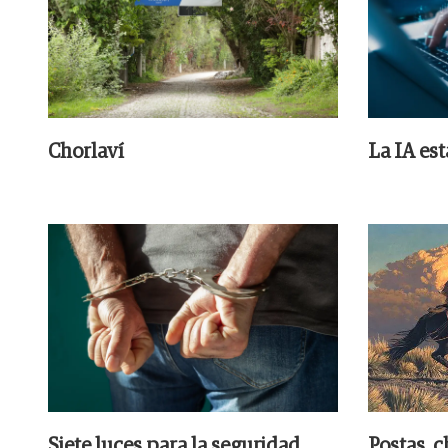
Chorlaví
La IA es
Siete luces para la seguridad
Postas, c