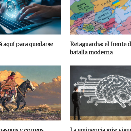
tá aquí para quedarse
Retaguardia: el frente d
batalla moderna
hasquis y correos
La eminencia gris: vige