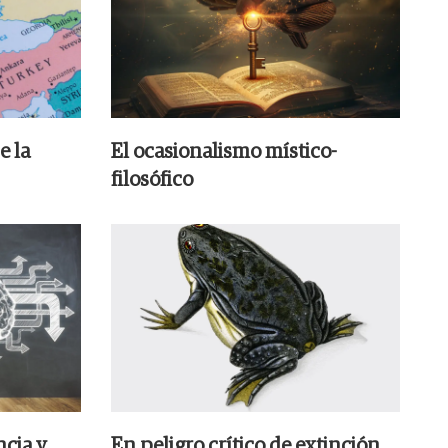
e la
El ocasionalismo místico-
filosófico
ncia y
En peligro crítico de extinción