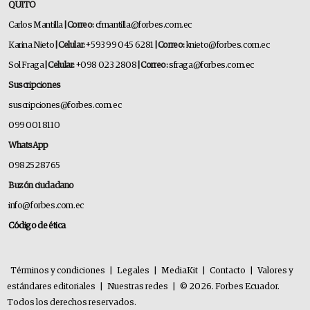
QUITO
Carlos Mantilla
| Correo:
cfmantilla@forbes.com.ec
Karina Nieto
| Celular:
+593 99 045 6281
| Correo:
knieto@forbes.com.ec
Sol Fraga
| Celular:
+098 023 2808
| Correo:
sfraga@forbes.com.ec
Suscripciones
suscripciones@forbes.com.ec
099 001 8110
WhatsApp
0982528765
Buzón ciudadano
info@forbes.com.ec
Código de ética
Términos y condiciones
|
Legales
|
MediaKit
|
Contacto
|
Valores y
estándares editoriales
|
Nuestras redes
|
© 2026. Forbes Ecuador.
Todos los derechos reservados.