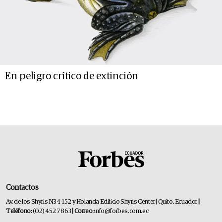
En peligro crítico de extinción
Contactos
Av. de los Shyris N34-152 y Holanda Edificio Shyris Center | Quito, Ecuador
|
Teléfono:
(02) 452 7863
| Correo:
info@forbes.com.ec