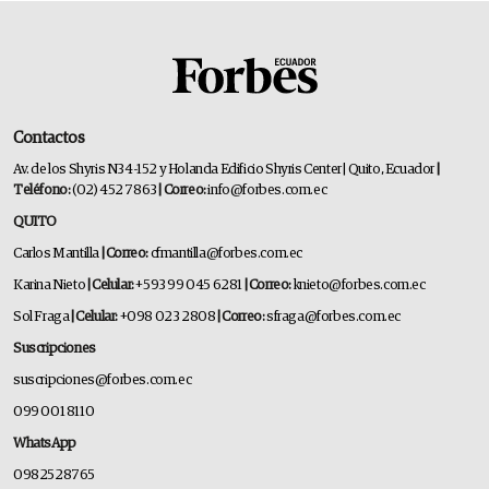
Contactos
Av. de los Shyris N34-152 y Holanda Edificio Shyris Center | Quito, Ecuador
|
Teléfono:
(02) 452 7863
| Correo:
info@forbes.com.ec
QUITO
Carlos Mantilla
| Correo:
cfmantilla@forbes.com.ec
Karina Nieto
| Celular:
+593 99 045 6281
| Correo:
knieto@forbes.com.ec
Sol Fraga
| Celular:
+098 023 2808
| Correo:
sfraga@forbes.com.ec
Suscripciones
suscripciones@forbes.com.ec
099 001 8110
WhatsApp
0982528765