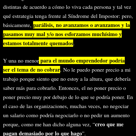
distintas de acuerdo a cómo lo viva cada persona y tal vez
qué estrategia tenga frente al Síndrome del Impostor: pero,
parálisis, no avanzamos o avanzamos y la
básicamente,
pasamos muy mal y/o nos esforzamos muchísimo y
estamos totalmente quemados
.
para el mundo emprendedor podría
Y una no menor
ser el tema de no cobrar
. No le puedo poner precio a mi
trabajo porque siento que no estoy a la altura, que debería
saber más para cobrarlo. Entonces, el no poner precio o
poner precio muy por debajo de lo que se podría poner. En
el caso de las organizaciones, muchas veces, no negociar
un salario como podría negociarlo o no pedir un aumento
creo que me
porque, como me han dicho alguna vez, “
pagan demasiado por lo que hago
”.