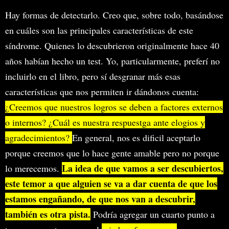
Hay formas de detectarlo. Creo que, sobre todo, basándose
en cuáles son las principales características de este
síndrome. Quienes lo descubrieron originalmente hace 40
años habían hecho un test. Yo, particularmente, preferí no
incluirlo en el libro, pero sí desgranar más esas
características que nos permiten ir dándonos cuenta:
¿Creemos que nuestros logros se deben a factores externos
o internos? ¿Cuál es nuestra respuestga ante elogios y
agradecimientos?
En general, nos es dificil aceptarlo
porque creemos que lo hace gente amable pero no porque
La idea de que vamos a ser descubiertos,
lo merecemos.
este temor a que alguien se va a dar cuenta de que los
estamos engañando, de que nos van a descubrir,
también es otra pista.
Podría agregar un cuarto punto a