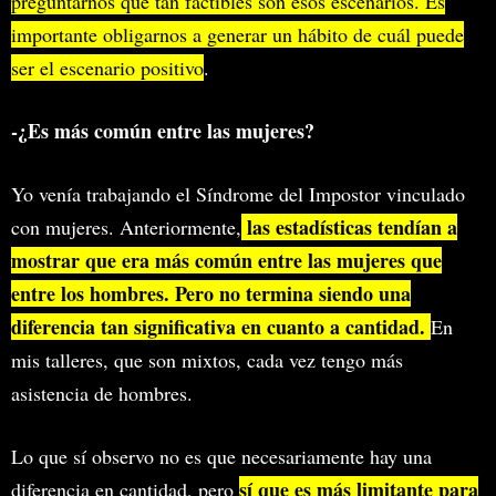
preguntarnos qué tan factibles son esos escenarios. Es
importante obligarnos a generar un hábito de cuál puede
ser el escenario positivo
.
-¿Es más común entre las mujeres?
Yo venía trabajando el Síndrome del Impostor vinculado
las estadísticas tendían a
con mujeres. Anteriormente,
mostrar que era más común entre las mujeres que
entre los hombres. Pero no termina siendo una
diferencia tan significativa en cuanto a cantidad.
En
mis talleres, que son mixtos, cada vez tengo más
asistencia de hombres.
Lo que sí observo no es que necesariamente hay una
sí que es más limitante para
diferencia en cantidad, pero