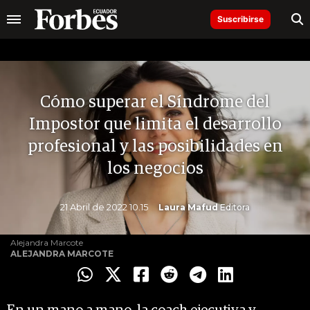
Suscribirse
Cómo superar el Síndrome del
Impostor que limita el desarrollo
profesional y las posibilidades en
los negocios
21 Abril de 2022 10.15
Laura Mafud
Editora
Alejandra Marcote
ALEJANDRA MARCOTE