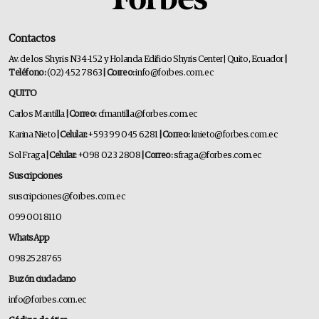
Contactos
Av. de los Shyris N34-152 y Holanda Edificio Shyris Center | Quito, Ecuador
|
Teléfono:
(02) 452 7863
| Correo:
info@forbes.com.ec
QUITO
Carlos Mantilla
| Correo:
cfmantilla@forbes.com.ec
Karina Nieto
| Celular:
+593 99 045 6281
| Correo:
knieto@forbes.com.ec
Sol Fraga
| Celular:
+098 023 2808
| Correo:
sfraga@forbes.com.ec
Suscripciones
suscripciones@forbes.com.ec
099 001 8110
WhatsApp
0982528765
Buzón ciudadano
info@forbes.com.ec