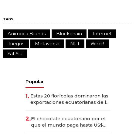
TAGS
Animoca Brands
Blockchain
Internet
Juegos
Metaverso
NFT
Web3
Yat Siu
Popular
1.
Estas 20 florícolas dominaron las
exportaciones ecuatorianas de la
industria en 2025
2.
El chocolate ecuatoriano por el
que el mundo paga hasta US$
490 por barra