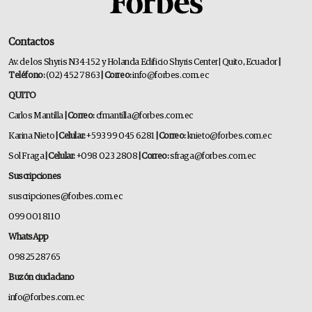
Contactos
Av. de los Shyris N34-152 y Holanda Edificio Shyris Center | Quito, Ecuador
|
Teléfono:
(02) 452 7863
| Correo:
info@forbes.com.ec
QUITO
Carlos Mantilla
| Correo:
cfmantilla@forbes.com.ec
Karina Nieto
| Celular:
+593 99 045 6281
| Correo:
knieto@forbes.com.ec
Sol Fraga
| Celular:
+098 023 2808
| Correo:
sfraga@forbes.com.ec
Suscripciones
suscripciones@forbes.com.ec
099 001 8110
WhatsApp
0982528765
Buzón ciudadano
info@forbes.com.ec