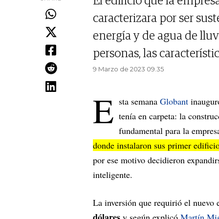
El edificio que la empres
caracterizara por ser sus
energía y de agua de lluvi
personas, las característ
9 Marzo de 2023 09.35
E
sta semana
Globant
inauguró
tenía en carpeta: la constru
fundamental para la empresa
donde instalaron sus primer edific
por ese motivo decidieron expandirs
inteligente.
La inversión que requirió el nuevo 
dólares
y según explicó
Martín Mi