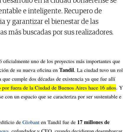
a desarrolló en la ciudad bonaerense se
tentable e inteligente. Recupero de
a y garantizar el bienestar de las
icas más buscadas por sus realizadores.
 oficialmente uno de los proyectos más importantes que
Tandil
cción de su nueva oficina en
. La ciudad tuvo un rol
 que cumple dos décadas de existencia ya que fue allí
io por fuera de la Ciudad de Buenos Aires hace 16 años
. Y
e con un espacio que se caracteriza por ser sustentable e
17 millones de
edificio de
Globant
en Tandil fue de
goya
, cofundador y CEO, cuando decidieron desembarcar