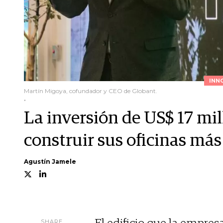
INN
Martín Migoya, cofundador y CEO de Globant.
.
La inversión de US$ 17 mi
construir sus oficinas má
Agustín Jamele
SHARE