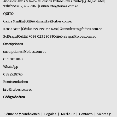
Av. de los Shyris N34-152 y Holanda Edificio Shyris Center | Quito, Ecuador
|
Teléfono:
(02) 452 7863
| Correo:
info@forbes.com.ec
QUITO
Carlos Mantilla
| Correo:
cfmantilla@forbes.com.ec
Karina Nieto
| Celular:
+593 99 045 6281
| Correo:
knieto@forbes.com.ec
Sol Fraga
| Celular:
+098 023 2808
| Correo:
sfraga@forbes.com.ec
Suscripciones
suscripciones@forbes.com.ec
099 001 8110
WhatsApp
0982528765
Buzón ciudadano
info@forbes.com.ec
Código de ética
Términos y condiciones
|
Legales
|
MediaKit
|
Contacto
|
Valores y