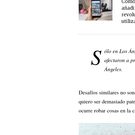
Cómo 
añadi
revol
utiliz
S
ólo en Los Án
afectaron a p
Ángeles.
Desafíos similares no so
quiero ser demasiado patri
ocurre robar cosas en la c