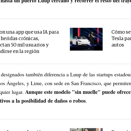
hasta un puerto Luup cercano y recorrer el resto del traye
on una app que usa IA para
Cómo será
 heridas crónicas,
Tesla pa
ctan 50 mil usuarios y
autos
dirse en la región
 designados también diferencia a Luup de las startups estadou
os Ángeles, y Lime, con sede en San Francisco, que permiten 
Aunque este modelo "sin muelle" puede ofrec
quier lugar.
tivos a la posibilidad de daños o robos
.