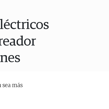
léctricos
creador
ones
n sea más