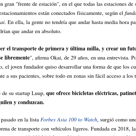
n gran "frente de estación", en el que todas las estaciones de s
 estacionamientos están conectados físicamente, según el
funda
ai
. En ella, la gente no tendría que andar hasta media hora par
drían que andar en absoluto.
r el transporte de primera y última milla, y crear un futu
e libremente
", afirma Okai, de 29 años, en una entrevista. P
o, el joven fundador quiso desarrollar una forma de que los c
e a sus pacientes, sobre todo en zonas sin fácil acceso a los 
que ofrece bicicletas eléctricas, patine
e de su startup Luup,
lquilen y conduzcan.
pasado en la lista
Forbes Asia 100 to Watch
, surgió como uno
forma de transporte con vehículos ligeros. Fundada en 2018, la