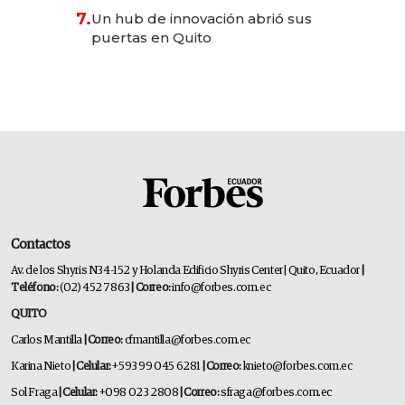
7.
Un hub de innovación abrió sus
puertas en Quito
Contactos
Av. de los Shyris N34-152 y Holanda Edificio Shyris Center | Quito, Ecuador
|
Teléfono:
(02) 452 7863
| Correo:
info@forbes.com.ec
QUITO
Carlos Mantilla
| Correo:
cfmantilla@forbes.com.ec
Karina Nieto
| Celular:
+593 99 045 6281
| Correo:
knieto@forbes.com.ec
Sol Fraga
| Celular:
+098 023 2808
| Correo:
sfraga@forbes.com.ec