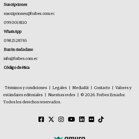
Suscripciones
suscripciones@forbes.com.ec
099 001 8110
WhatsApp
0982528765
Buzón ciudadano
info@forbes.com.ec
Código de ética
Términos y condiciones
|
Legales
|
MediaKit
|
Contacto
|
Valores y
estándares editoriales
|
Nuestras redes
|
© 2026. Forbes Ecuador.
Todos los derechos reservados.