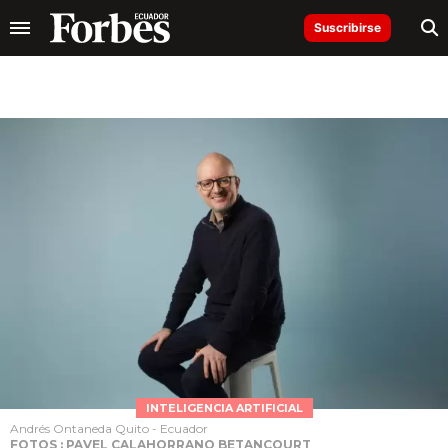
Suscribirse
INTELIGENCIA ARTIFICIAL
Andrés Ontaneda Quito - Ecuador
FOTOS : PAVEL CALAHORRANO BETANCOURT