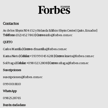
Contactos
Av. de los Shyris N34-152 y Holanda Edificio Shyris Center | Quito, Ecuador
|
Teléfono:
(02) 452 7863
| Correo:
info@forbes.com.ec
QUITO
Carlos Mantilla
| Correo:
cfmantilla@forbes.com.ec
Karina Nieto
| Celular:
+593 99 045 6281
| Correo:
knieto@forbes.com.ec
Sol Fraga
| Celular:
+098 023 2808
| Correo:
sfraga@forbes.com.ec
Suscripciones
suscripciones@forbes.com.ec
099 001 8110
WhatsApp
0982528765
Buzón ciudadano