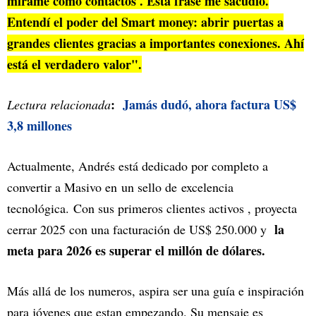
mírame como contactos'. Esta frase me sacudió.
Entendí el poder del Smart money: abrir puertas a
grandes clientes gracias a importantes conexiones. Ahí
está el verdadero valor".
:
Jamás dudó, ahora factura US$
Lectura relacionada
3,8 millones
Actualmente, Andrés está dedicado por completo a
convertir a Masivo en
un sello de excelencia
tecnológica. Con sus primeros clientes activos , proyecta
la
cerrar 2025 con una facturación de US$ 250.000 y
meta para 2026 es superar el millón de dólares.
Más allá de los numeros, aspira ser una guía e inspiración
para jóvenes que estan empezando. Su mensaje es