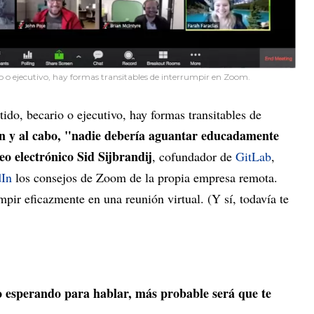
ario o ejecutivo, hay formas transitables de interrumpir en Zoom.
rtido, becario o ejecutivo, hay formas transitables de
in y al cabo, "nadie debería aguantar educadamente
o electrónico Sid Sijbrandij
, cofundador de
GitLab
,
dIn
los consejos de Zoom de la propia empresa remota.
pir eficazmente en una reunión virtual. (Y sí, todavía te
 esperando para hablar, más probable será que te