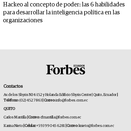
Hackeo al concepto de poder: las 6 habilidades
para desarrollar la inteligencia política en las
organizaciones
Contactos
Av. de los Shyris N34-152 y Holanda Edificio Shyris Center | Quito, Ecuador
|
Teléfono:
(02) 452 7863
| Correo:
info@forbes.com.ec
QUITO
Carlos Mantilla
| Correo:
cfmantilla@forbes.com.ec
Karina Nieto
| Celular:
+593 99 045 6281
| Correo:
knieto@forbes.com.ec