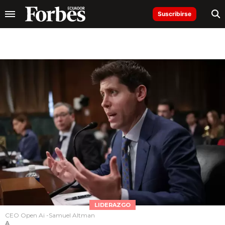
Suscribirse
LIDERAZGO
CEO Open Ai -Samuel Altman
A