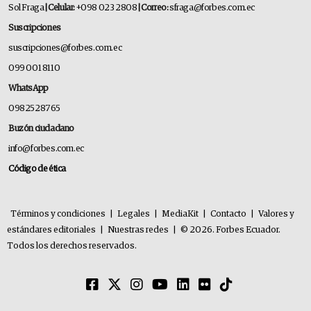
Sol Fraga
| Celular:
+098 023 2808
| Correo:
sfraga@forbes.com.ec
Suscripciones
suscripciones@forbes.com.ec
099 001 8110
WhatsApp
0982528765
Buzón ciudadano
info@forbes.com.ec
Código de ética
Términos y condiciones
|
Legales
|
MediaKit
|
Contacto
|
Valores y
estándares editoriales
|
Nuestras redes
|
© 2026. Forbes Ecuador.
Todos los derechos reservados.