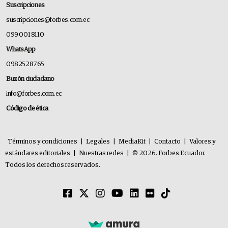
Suscripciones
suscripciones@forbes.com.ec
099 001 8110
WhatsApp
0982528765
Buzón ciudadano
info@forbes.com.ec
Código de ética
Términos y condiciones
|
Legales
|
MediaKit
|
Contacto
|
Valores y
estándares editoriales
|
Nuestras redes
|
© 2026. Forbes Ecuador.
Todos los derechos reservados.