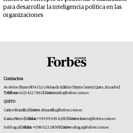
para desarrollar la inteligencia política en las
organizaciones
Contactos
Av. de los Shyris N34-152 y Holanda Edificio Shyris Center | Quito, Ecuador
|
Teléfono:
(02) 452 7863
| Correo:
info@forbes.com.ec
QUITO
Carlos Mantilla
| Correo:
cfmantilla@forbes.com.ec
Karina Nieto
| Celular:
+593 99 045 6281
| Correo:
knieto@forbes.com.ec
Sol Fraga
| Celular:
+098 023 2808
| Correo:
sfraga@forbes.com.ec