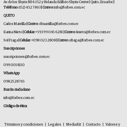
Av. de los Shyris N34-152 y Holanda Edificio Shyris Center | Quito, Ecuador
|
Teléfono:
(02) 452 7863
| Correo:
info@forbes.com.ec
QUITO
Carlos Mantilla
| Correo:
cfmantilla@forbes.com.ec
Karina Nieto
| Celular:
+593 99 045 6281
| Correo:
knieto@forbes.com.ec
Sol Fraga
| Celular:
+098 023 2808
| Correo:
sfraga@forbes.com.ec
Suscripciones
suscripciones@forbes.com.ec
099 001 8110
WhatsApp
0982528765
Buzón ciudadano
info@forbes.com.ec
Código de ética
Términos y condiciones
|
Legales
|
MediaKit
|
Contacto
|
Valores y