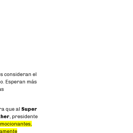
os consideran el
o. Esperan más
as
a que al
Super
ther
, presidente
 emocionantes,
tamente