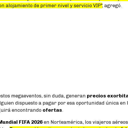
n alojamiento de primer nivel y servicio VIP"
, agregó.
estos megaeventos, sin duda, generan
precios exorbit
guien dispuesto a pagar por esa oportunidad única en la
eguirá encontrando
ofertas
.
Mundial FIFA 2026
en Norteamérica, los viajeros aéreo