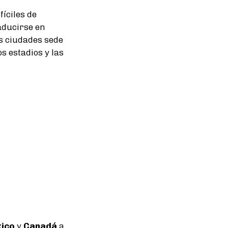
íciles de
aducirse en
as ciudades sede
s estadios y las
ico
y
Canadá
a