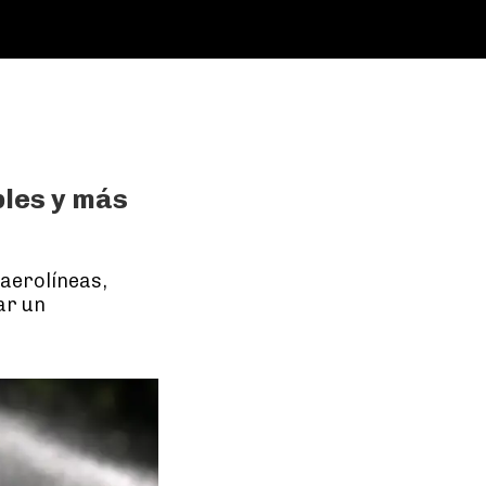
bles y más
 aerolíneas,
ar un