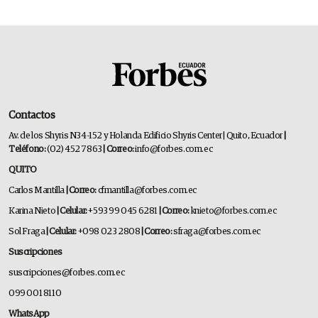
Contactos
Av. de los Shyris N34-152 y Holanda Edificio Shyris Center | Quito, Ecuador
|
Teléfono:
(02) 452 7863
| Correo:
info@forbes.com.ec
QUITO
Carlos Mantilla
| Correo:
cfmantilla@forbes.com.ec
Karina Nieto
| Celular:
+593 99 045 6281
| Correo:
knieto@forbes.com.ec
Sol Fraga
| Celular:
+098 023 2808
| Correo:
sfraga@forbes.com.ec
Suscripciones
suscripciones@forbes.com.ec
099 001 8110
WhatsApp