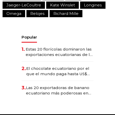
Jaeger-LeCoultre
Kate Winslet
Longines
Omega
Relojes
Richard Mille
Popular
1.
Estas 20 florícolas dominaron las
exportaciones ecuatorianas de la
industria en 2025
2.
El chocolate ecuatoriano por el
que el mundo paga hasta US$
490 por barra
3.
Las 20 exportadoras de banano
ecuatoriano más poderosas en
2025